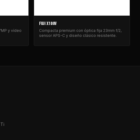
FUJI X100V
.7MP y vídeo
Compacta premium con óptica fija 23mm f/2,
sensor APS-C y diseño clásico resistente.
 Ti