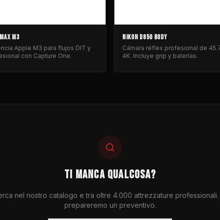
 MAX M3
NIKON D850 BODY
cia Apple M3 para flujos DIT y
Cámara réflex profesional de 45
esional con Capture One.
4K. Incluye grip y baterías.
TI MANCA QUALCOSA?
rca nel nostro catalogo e tra oltre 4.000 attrezzature professionali.
prepareremo un preventivo.