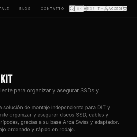
TALE
BLOG
CONTATTO
🇮🇹
IT
ACCEDI
⌘K
 KIT
iente para organizar y asegurar SSDs y
na solución de montaje independiente para DIT y
mite organizar y asegurar discos SSD, cables y
rípodes, gracias a su base Arca Swiss y adaptador.
bajo ordenado y rápido en rodaje.