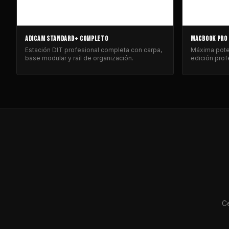
ADICAM STANDARD+ COMPLETO
MACBOOK PRO
Estación DIT profesional completa con carpa,
Máxima poten
base modular y raíl de organización.
edición prof
Ce