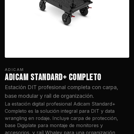
ADICAM
ADICAM STANDARD+ COMPLETO
Estación DIT profesional completa con carpa,
base modular y raíl de organización.
La estación digital profesional Adicam Standard+
Completo es la solución integral para DIT y data
wrangling en rodaje. Incluye carpa de protección,
base Digiplate para montaje de monitores y
accesorios, y raíl Whaley para una organización