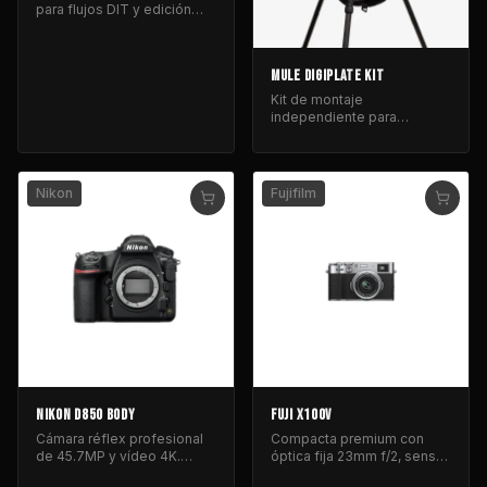
para flujos DIT y edición
profesional con Capture
One.
MULE DIGIPLATE KIT
Kit de montaje
independiente para
organizar y asegurar SSDs y
accesorios en rodaje.
Nikon
Fujifilm
NIKON D850 BODY
FUJI X100V
Cámara réflex profesional
Compacta premium con
de 45.7MP y vídeo 4K.
óptica fija 23mm f/2, sensor
Incluye grip y baterías.
APS-C y diseño clásico