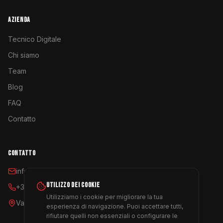
AZIENDA
Tecnico Digitale
Chi siamo
Team
Blog
FAQ
Contatto
CONTATTO
info@coyoterent.com
UTILIZZO DEI COOKIE
+34 641 23 11 24
Utilizziamo i cookie per migliorare la tua
Valencia, España
esperienza di navigazione. Puoi accettare tutti,
rifiutare quelli non essenziali o configurare le