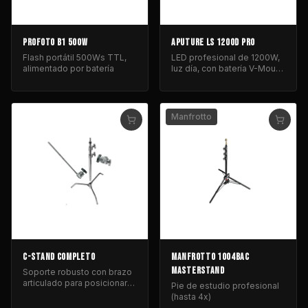
PROFOTO B1 500W
APUTURE LS 1200D PRO
Flash portátil 500Ws TTL,
LED profesional de 1200W,
alimentado por batería
luz día, con batería V-Mount
para iluminación de cine y
fotografía.
Manfrotto
C-STAND COMPLETO
MANFROTTO 1004BAC
MASTERSTAND
Soporte robusto con brazo
articulado para posicionar
Pie de estudio profesional
equipos de iluminación y
(hasta 4x)
control de luz.