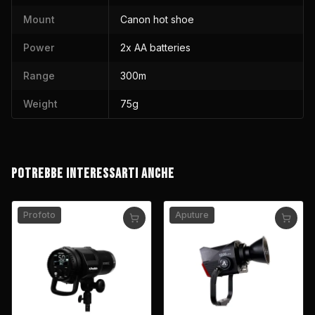
Mount
Canon hot shoe
Power
2x AA batteries
Range
300m
Weight
75g
POTREBBE INTERESSARTI ANCHE
Profoto
Aputure