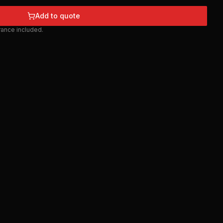
Add to quote
urance included.