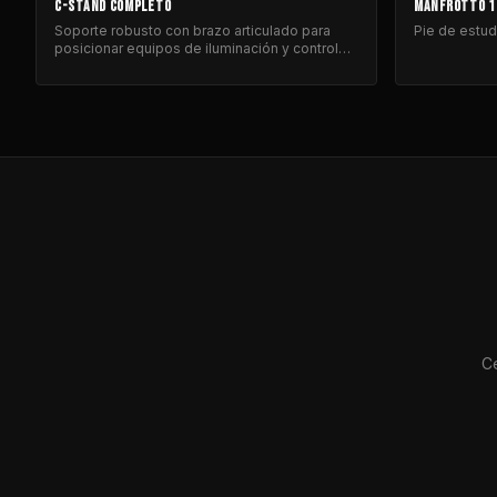
C-STAND COMPLETO
MANFROTTO 1
Soporte robusto con brazo articulado para
Pie de estud
posicionar equipos de iluminación y control
de luz.
Ce