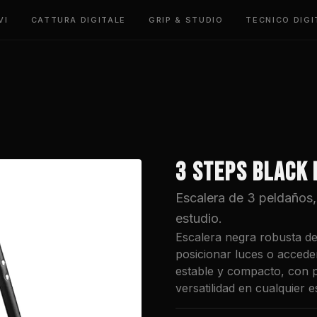
VI
CATTURA DIGITALE
GRIP & STUDIO
TECNICO DIGI
3 STEPS BLACK
Escalera de 3 peldaños,
estudio.
Escalera negra robusta de
posicionar luces o acceder
estable y compacto, con p
versatilidad en cualquier e