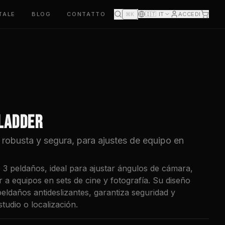
TALE
BLOG
CONTATTO
🇮🇹
IT
ACCEDI
⌘K
 LADDER
 robusta y segura, para ajustes de equipo en
 3 peldaños, ideal para ajustar ángulos de cámara,
 a equipos en sets de cine y fotografía. Su diseño
eldaños antideslizantes, garantiza seguridad y
studio o localización.