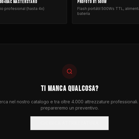
004BAC MASTERSTAND
PROFOTO B1 500W
io profesional (hasta 4x)
Flash portátil 500Ws TTL, alimen
batería
TI MANCA QUALCOSA?
rca nel nostro catalogo e tra oltre 4.000 attrezzature professionali.
prepareremo un preventivo.
CERCA ATTREZZATURA