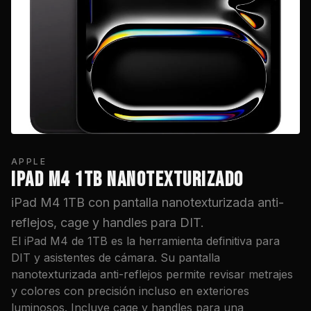
APPLE
IPAD M4 1TB NANOTEXTURIZADO
iPad M4 1TB con pantalla nanotexturizada anti-
reflejos, cage y handles para DIT.
El iPad M4 de 1TB es la herramienta definitiva para
DIT y asistentes de cámara. Su pantalla
nanotexturizada anti-reflejos permite revisar metrajes
y colores con precisión incluso en exteriores
luminosos. Incluye cage y handles para una