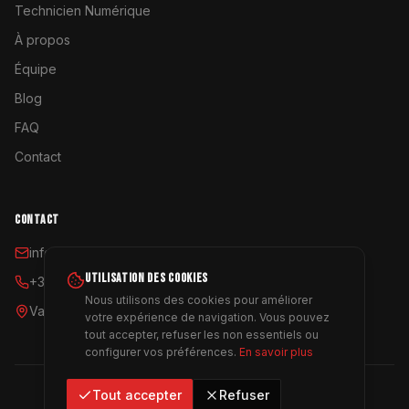
Technicien Numérique
À propos
Équipe
Blog
FAQ
Contact
CONTACT
info@coyoterent.com
UTILISATION DES COOKIES
+34 641 23 11 24
Nous utilisons des cookies pour améliorer
Valencia, España
votre expérience de navigation. Vous pouvez
tout accepter, refuser les non essentiels ou
configurer vos préférences.
En savoir plus
Tout accepter
Refuser
©
2026
Coyote Rent.
Tous droits réservés.