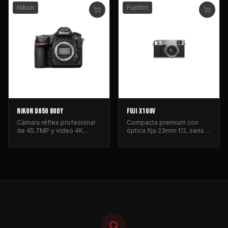
Nikon
Fujifilm
NIKON D850 BODY
FUJI X100V
Cámara réflex profesional
Compacta premium con
de 45.7MP y vídeo 4K.
óptica fija 23mm f/2, sensor
Incluye grip y baterías.
APS-C y diseño clásico
resistente.