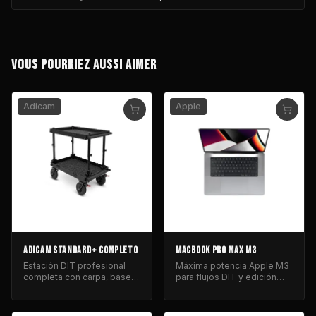
VOUS POURRIEZ AUSSI AIMER
Adicam
Apple
ADICAM STANDARD+ COMPLETO
MACBOOK PRO MAX M3
Estación DIT profesional
Máxima potencia Apple M3
completa con carpa, base
para flujos DIT y edición
modular y raíl de
profesional con Capture
organización.
One.