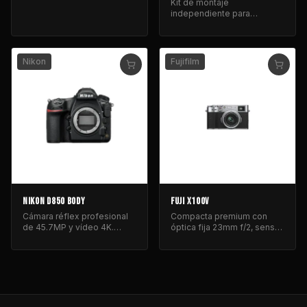
Kit de montaje
independiente para
organizar y asegurar SSDs y
accesorios en rodaje.
Nikon
Fujifilm
NIKON D850 BODY
FUJI X100V
Cámara réflex profesional
Compacta premium con
de 45.7MP y vídeo 4K.
óptica fija 23mm f/2, sensor
Incluye grip y baterías.
APS-C y diseño clásico
resistente.