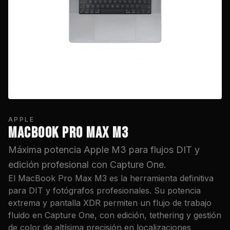
APPLE
MACBOOK PRO MAX M3
Máxima potencia Apple M3 para flujos DIT y
edición profesional con Capture One.
El MacBook Pro Max M3 es la herramienta definitiva
para DIT y fotógrafos profesionales. Su potencia
extrema y pantalla XDR permiten un flujo de trabajo
fluido en Capture One, con edición, tethering y gestión
de color de altísima precisión en localizaciones