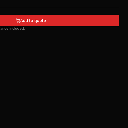
Add to quote
urance included.