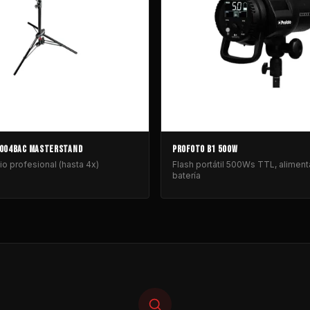
004BAC MASTERSTAND
PROFOTO B1 500W
io profesional (hasta 4x)
Flash portátil 500Ws TTL, alimen
batería