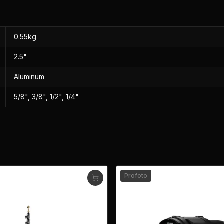
0.55kg
2.5"
Aluminum
5/8", 3/8", 1/2", 1/4"
Profoto