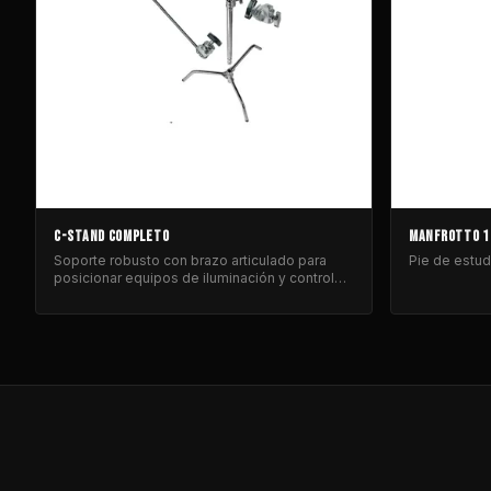
C-STAND COMPLETO
MANFROTTO 1
Soporte robusto con brazo articulado para
Pie de estud
posicionar equipos de iluminación y control
de luz.