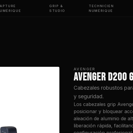
APTURE
GRIP &
TECHNICIEN
UMÉRIQUE
STUDIO
NUMÉRIQUE
AVENGER
AVENGER D200 G
Cabezales robustos para
y seguridad.
Los cabezales grip Avenge
posicionar y bloquear acc
aleación de aluminio de al
liberación rápida, facilita
configuración profesional.