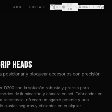
🇫🇷
BLOG
CONTACT
CONNEXION
⌘K
FR
RIP HEADS
 posicionar y bloquear accesorios con precisión
r D200 son la solución robusta y precisa para
esorios de iluminación y cámara en set. Fabricados en
ta resistencia, ofrecen un agarre potente y una
ndo ajustes seguros y eficientes en cualquier