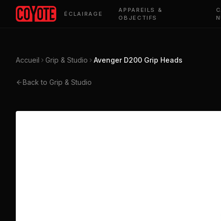
APPAREILS &
C
ÉCLAIRAGE
OBJECTIFS
N
Accueil
Grip & Studio
Avenger D200 Grip Heads
Back to Grip & Studio