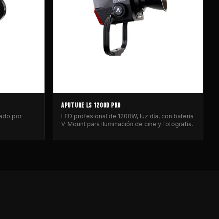
APUTURE LS 1200D PRO
tado por
LED profesional de 1200W, luz día, con batería
V-Mount para iluminación de cine y fotografía.