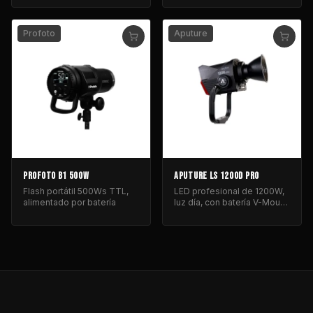
Profoto
Aputure
PROFOTO B1 500W
APUTURE LS 1200D PRO
Flash portátil 500Ws TTL,
LED profesional de 1200W,
alimentado por batería
luz día, con batería V-Mount
para iluminación de cine y
fotografía.