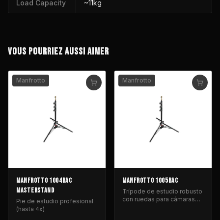
Load Capacity
~11kg
VOUS POURRIEZ AUSSI AIMER
Manfrotto
Manfrotto
MANFROTTO 1004BAC
MANFROTTO 1005BAC
MASTERSTAND
Trípode de estudio robusto
con ruedas para cámaras
Pie de estudio profesional
de cine y video profesional.
(hasta 4x)