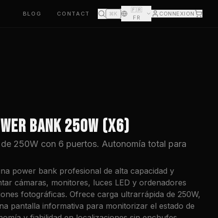
🇫🇷
BLOG
CONTACT
CONNEXION
⌘K
FR
OWER BANK 250W (X6)
 de 250W con 6 puertos. Autonomía total para
na power bank profesional de alta capacidad y
entar cámaras, monitores, luces LED y ordenadores
siones fotográficas. Ofrece carga ultrarrápida de 250W,
a pantalla informativa para monitorizar el estado de
nomía y fiabilidad en localizaciones sin enchufes.