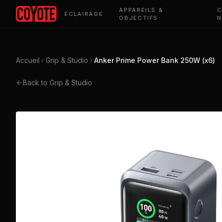
APPAREILS &
C
ÉCLAIRAGE
OBJECTIFS
N
Accueil
Grip & Studio
Anker Prime Power Bank 250W (x6)
Back to Grip & Studio