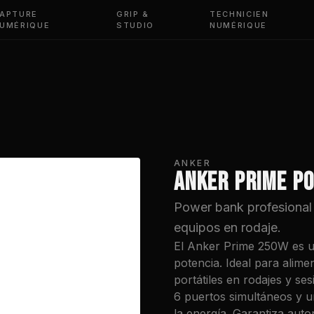
APTURE
GRIP &
TECHNICIEN
UMÉRIQUE
STUDIO
NUMÉRIQUE
ANKER
ANKER PRIME P
Power bank profesional
equipos en rodaje.
El Anker Prime 250W es u
potencia. Ideal para alim
portátiles en rodajes y se
6 puertos simultáneos y un
la energía. Garantiza auto