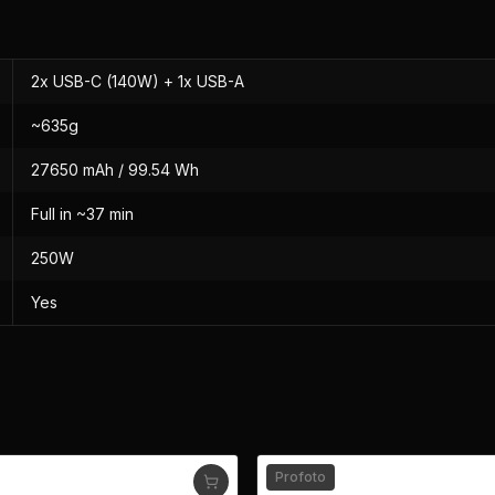
2x USB-C (140W) + 1x USB-A
~635g
27650 mAh / 99.54 Wh
Full in ~37 min
250W
Yes
Profoto