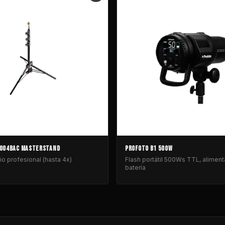
004BAC MASTERSTAND
PROFOTO B1 500W
io profesional (hasta 4x)
Flash portátil 500Ws TTL, alimen
batería