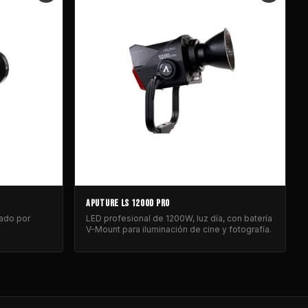
APUTURE LS 1200D PRO
tado por
LED profesional de 1200W, luz día, con batería
V-Mount para iluminación de cine y fotografía.