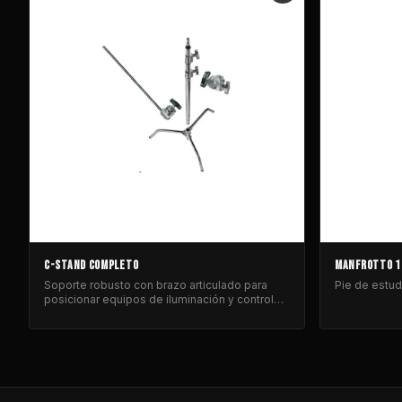
C-STAND COMPLETO
MANFROTTO 1
Soporte robusto con brazo articulado para
Pie de estud
posicionar equipos de iluminación y control
de luz.