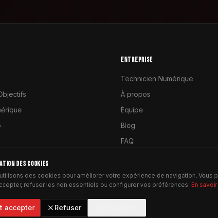
ENTREPRISE
Technicien Numérique
Objectifs
À propos
érique
Équipe
o
Blog
FAQ
Contact
SATION DES COOKIES
utilisons des cookies pour améliorer votre expérience de navigation. Vous
accepter, refuser les non essentiels ou configurer vos préférences.
En savoir
t accepter
Refuser
Paramètres