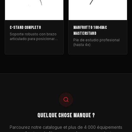
C-STAND COMPLETO
MANFROTTO 1004BAC
MASTERSTAND
Soporte robusto con brazo
articulado para posicionar
Pie de estudio profesional
equipos de iluminación y
(hasta 4x)
control de luz.
QUELQUE CHOSE MANQUE ?
Parcourez notre catalogue et plus de 4 000 équipements