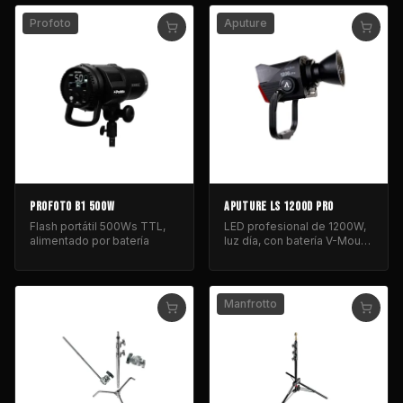
Profoto
Aputure
PROFOTO B1 500W
APUTURE LS 1200D PRO
Flash portátil 500Ws TTL,
LED profesional de 1200W,
alimentado por batería
luz día, con batería V-Mount
para iluminación de cine y
fotografía.
Manfrotto