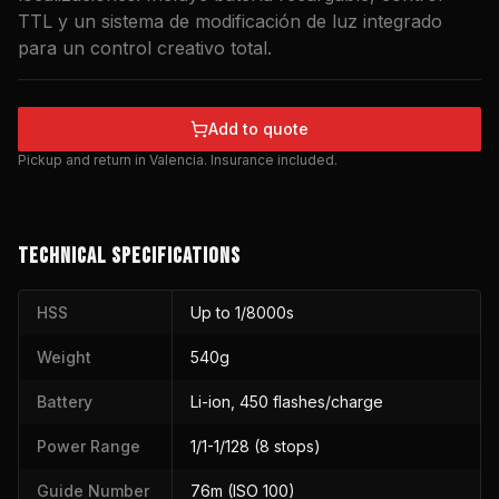
TTL y un sistema de modificación de luz integrado
para un control creativo total.
Add to quote
Pickup and return in Valencia. Insurance included.
TECHNICAL SPECIFICATIONS
HSS
Up to 1/8000s
Weight
540g
Battery
Li-ion, 450 flashes/charge
Power Range
1/1-1/128 (8 stops)
Guide Number
76m (ISO 100)