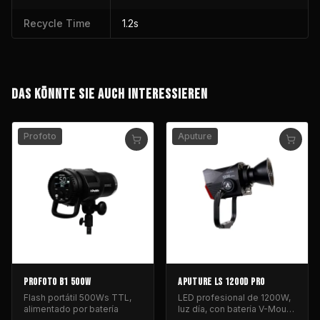
Recycle Time
1.2s
DAS KÖNNTE SIE AUCH INTERESSIEREN
Profoto
Aputure
PROFOTO B1 500W
APUTURE LS 1200D PRO
Flash portátil 500Ws TTL,
LED profesional de 1200W,
alimentado por batería
luz día, con batería V-Mount