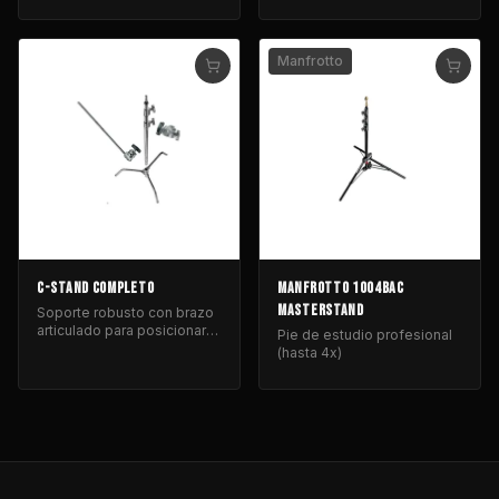
para iluminación de cine y
fotografía.
Manfrotto
C-STAND COMPLETO
MANFROTTO 1004BAC
MASTERSTAND
Soporte robusto con brazo
articulado para posicionar
Pie de estudio profesional
equipos de iluminación y
(hasta 4x)
control de luz.