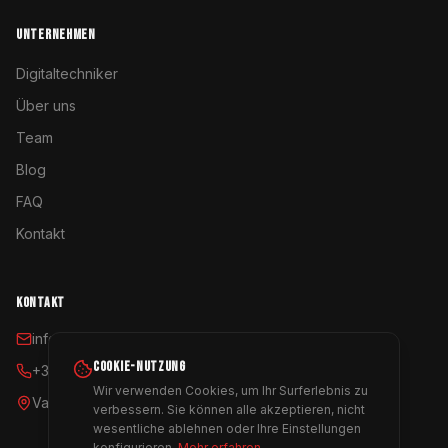
UNTERNEHMEN
Digitaltechniker
Über uns
Team
Blog
FAQ
Kontakt
KONTAKT
info@coyoterent.com
COOKIE-NUTZUNG
+34 641 23 11 24
Wir verwenden Cookies, um Ihr Surferlebnis zu
Valencia, España
verbessern. Sie können alle akzeptieren, nicht
wesentliche ablehnen oder Ihre Einstellungen
konfigurieren.
Mehr erfahren