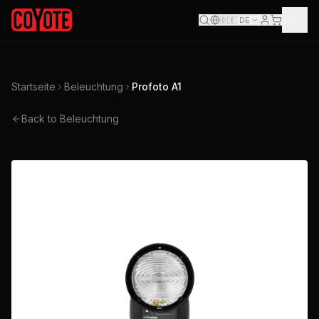
🇩🇪
DE
Startseite
Beleuchtung
Profoto A1
Back to Beleuchtung