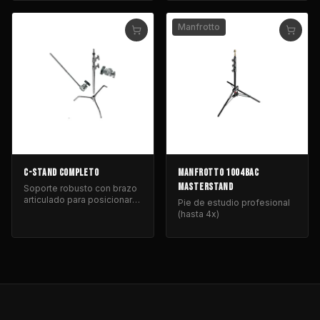
Manfrotto
C-STAND COMPLETO
MANFROTTO 1004BAC
MASTERSTAND
Soporte robusto con brazo
articulado para posicionar
Pie de estudio profesional
equipos de iluminación y
(hasta 4x)
control de luz.