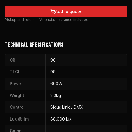
Add to quote
Pickup and return in Valencia. Insurance included.
TECHNICAL SPECIFICATIONS
CRI
96+
TLCI
98+
Power
600W
Weight
2.3kg
Control
Sidus Link / DMX
Lux @ 1m
88,000 lux
Color