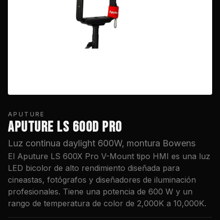
APUTURE
APUTURE LS 600D PRO
Luz continua daylight 600W, montura Bowens
El Aputure LS 600X Pro V-Mount tipo HMI es una luz
LED bicolor de alto rendimiento diseñada para
cineastas, fotógrafos y diseñadores de iluminación
profesionales. Tiene una potencia de 600 W y un
rango de temperatura de color de 2,000K a 10,000K.