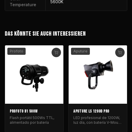
5600K
Temperature
DAS KÖNNTE SIE AUCH INTERESSIEREN
Profoto
Aputure
PROFOTO B1 500W
APUTURE LS 1200D PRO
Flash portátil 500Ws TTL,
LED profesional de 1200W,
alimentado por batería
luz día, con batería V-Mount
para iluminación de cine y
fotografía.