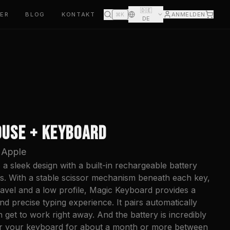
🇩🇪
KER
BLOG
KONTAKT
ANMELDEN
⌘K
DE
OUSE + KEYBOARD
s Apple
 sleek design with a built-in rechargeable battery
s. With a stable scissor mechanism beneath each key,
ravel and a low profile, Magic Keyboard provides a
 precise typing experience. It pairs automatically
get to work right away. And the battery is incredibly
wer your keyboard for about a month or more between