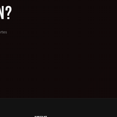
N?
rtes