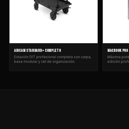
ADICAM STANDARD+ COMPLETO
MACBOOK PRO
Estación DIT profesional completa con carpa,
Máxima poten
base modular y raíl de organización.
edición prof