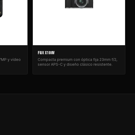
FUJI X100V
.7MP y vídeo
Compacta premium con óptica fija 23mm f/2,
sensor APS-C y diseño clásico resistente.