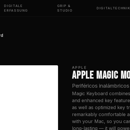
DIGITALE
GRIP &
DIGITALTECHNI
ERFASSUNG
STUDIO
rd
APPLE
APPLE MAGIC M
Periféricos inalámbrico
Magic Keyboard combines a
and enhanced key feature
as well as optimized key t
remarkably comfortable and
with your Mac, so you can 
long-lasting — it will po