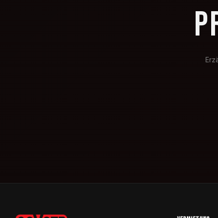
P
Erz