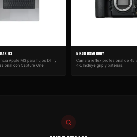
 MAX M3
NIKON D850 BODY
cia Apple M3 para flujos DIT y
Cámara réflex profesional de 45
esional con Capture One.
4K. Incluye grip y baterías.