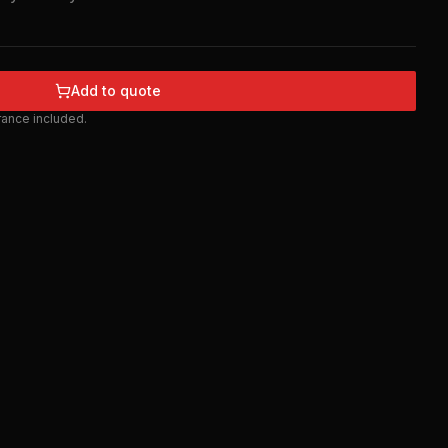
Add to quote
urance included.