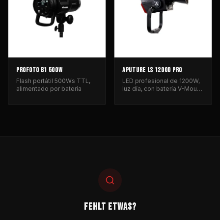
PROFOTO B1 500W
APUTURE LS 1200D PRO
Flash portátil 500Ws TTL,
LED profesional de 1200W,
alimentado por batería
luz día, con batería V-Mount
para iluminación de cine y
fotografía.
FEHLT ETWAS?