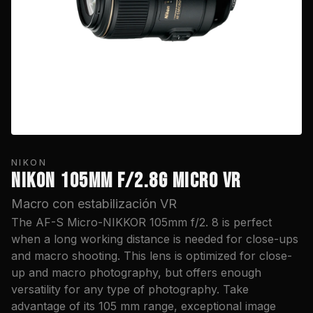
NIKON
NIKON 105MM F/2.8G MICRO VR
Macro con estabilización VR
The AF-S Micro-NIKKOR 105mm f/2. 8 is perfect
when a long working distance is needed for close-ups
and macro shooting. This lens is optimized for close-
up and macro photography, but offers enough
versatility for any type of photography. Take
advantage of its 105 mm range, exceptional image