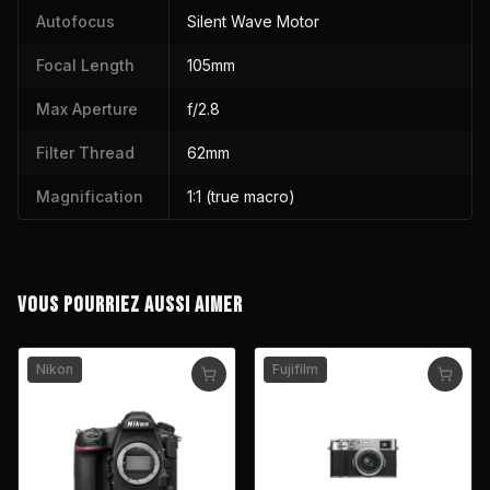
Autofocus
Silent Wave Motor
Focal Length
105mm
Max Aperture
f/2.8
Filter Thread
62mm
Magnification
1:1 (true macro)
VOUS POURRIEZ AUSSI AIMER
Nikon
Fujifilm