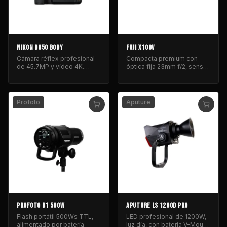
NIKON D850 BODY
FUJI X100V
Cámara réflex profesional
Compacta premium con
de 45.7MP y vídeo 4K.
óptica fija 23mm f/2, sensor
Incluye grip y baterías.
APS-C y diseño clásico
resistente.
Profoto
Aputure
PROFOTO B1 500W
APUTURE LS 1200D PRO
Flash portátil 500Ws TTL,
LED profesional de 1200W,
alimentado por batería
luz día, con batería V-Mount