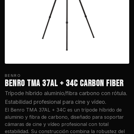
BENRO
BENRO TMA 37AL + 34C CARBON FIBER
Trípode híbrido aluminio/fibra carbono con rótula.
Estabilidad profesional para cine y vídeo.
El Benro TMA 37AL + 34C es un trípode híbrido de
aluminio y fibra de carbono, diseñado para soportar
cámaras de cine y vídeo profesional con total
estabilidad. Su construcción combina la robustez del