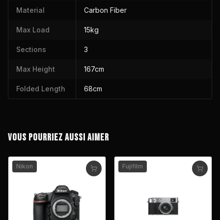
Material
Carbon Fiber
Max Load
15kg
Sections
3
Max Height
167cm
Folded Length
68cm
VOUS POURRIEZ AUSSI AIMER
Nikon
Fujifilm