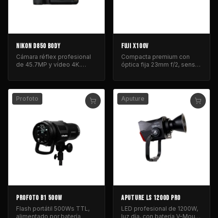
NIKON D850 BODY
FUJI X100V
Cámara réflex profesional
Compacta premium con
de 45.7MP y vídeo 4K.
óptica fija 23mm f/2, sensor
Incluye grip y baterías.
APS-C y diseño clásico
resistente.
Profoto
Aputure
PROFOTO B1 500W
APUTURE LS 1200D PRO
Flash portátil 500Ws TTL,
LED profesional de 1200W,
alimentado por batería
luz día, con batería V-Mount